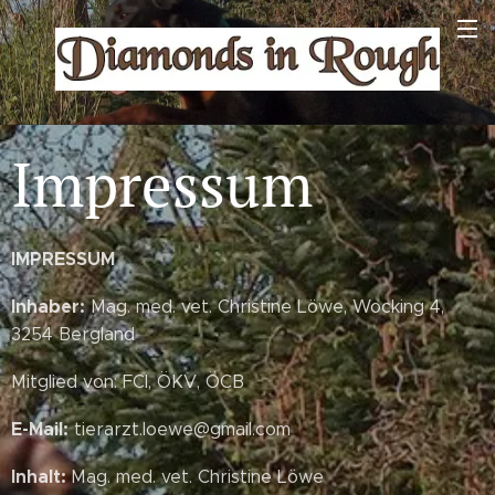
Impressum
IMPRESSUM
Inhaber:
Mag. med. vet. Christine Löwe, Wocking 4,
3254 Bergland
Mitglied von: FCI, ÖKV, ÖCB
E-Mail:
tierarzt.loewe@gmail.com
Inhalt:
Mag. med. vet. Christine Löwe