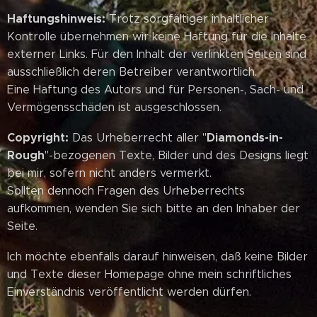
Haftungshinweis:
Trotz sorgfältiger inhaltlicher
Kontrolle übernehmen wir keine Haftung für die Inhalte
externer Links. Für den Inhalt der verlinkten Seiten sind
ausschließlich deren Betreiber verantwortlich.
Eine Haftung des Autors und für Personen-, Sach- und
Vermögensschäden ist ausgeschlossen.
Copyright:
Diamonds-in-
Das Urheberrecht aller "
Rough
"-bezogenen Texte, Bilder und des Designs liegt
bei mir, sofern nicht anders vermerkt.
Sollten dennoch Fragen des Urheberrechts
aufkommen, wenden Sie sich bitte an den Inhaber der
Seite.
Ich möchte ebenfalls darauf hinweisen, daß keine Bilder
und Texte dieser Homepage ohne mein schriftliches
Einverständnis veröffentlicht werden dürfen.