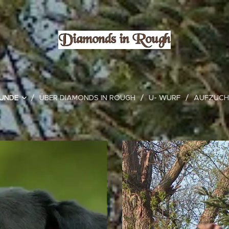
HUNDE
ÜBER DIAMONDS IN ROUGH
U- WURF
AUFZUC