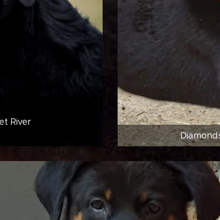
et River
Diamonds