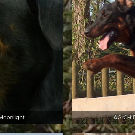
Moonlight
AGrCH D