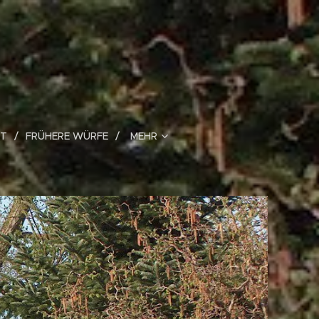
HT
FRÜHERE WÜRFE
MEHR