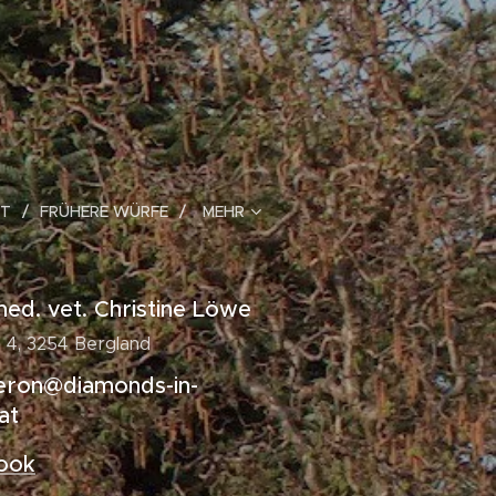
HT
FRÜHERE WÜRFE
MEHR
ed. vet. Christine Löwe
 4, 3254 Bergland
eron@diamonds-in-
at
ook