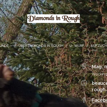
HUNDE
ÜBER DIAMONDS IN ROUGH
U- WURF
AUFZUC
Mag. m
Wocking
beauc
rough.
Faceb